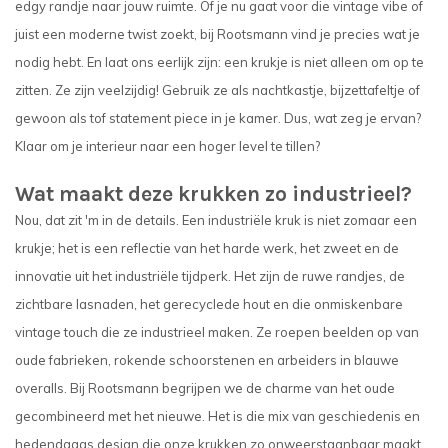
edgy randje naar jouw ruimte. Of je nu gaat voor die vintage vibe of
juist een moderne twist zoekt, bij Rootsmann vind je precies wat je
nodig hebt. En laat ons eerlijk zijn: een krukje is niet alleen om op te
zitten. Ze zijn veelzijdig! Gebruik ze als nachtkastje, bijzettafeltje of
gewoon als tof statement piece in je kamer. Dus, wat zeg je ervan?
Klaar om je interieur naar een hoger level te tillen?
Wat maakt deze krukken zo industrieel?
Nou, dat zit 'm in de details. Een industriële kruk is niet zomaar een
krukje; het is een reflectie van het harde werk, het zweet en de
innovatie uit het industriële tijdperk. Het zijn de ruwe randjes, de
zichtbare lasnaden, het gerecyclede hout en die onmiskenbare
vintage touch die ze industrieel maken. Ze roepen beelden op van
oude fabrieken, rokende schoorstenen en arbeiders in blauwe
overalls. Bij Rootsmann begrijpen we de charme van het oude
gecombineerd met het nieuwe. Het is die mix van geschiedenis en
hedendaags design die onze krukken zo onweerstaanbaar maakt.