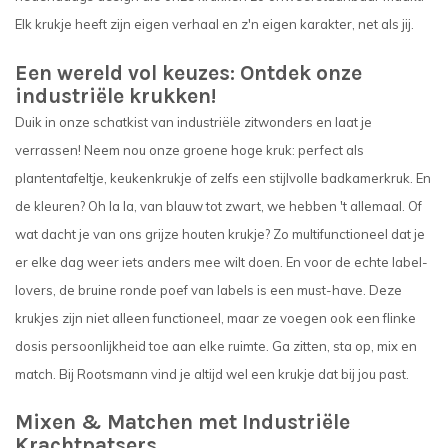
Elk krukje heeft zijn eigen verhaal en z'n eigen karakter, net als jij.
Een wereld vol keuzes: Ontdek onze
industriële krukken!
Duik in onze schatkist van industriële zitwonders en laat je
verrassen! Neem nou onze groene hoge kruk: perfect als
plantentafeltje, keukenkrukje of zelfs een stijlvolle badkamerkruk. En
de kleuren? Oh la la, van blauw tot zwart, we hebben 't allemaal. Of
wat dacht je van ons grijze houten krukje? Zo multifunctioneel dat je
er elke dag weer iets anders mee wilt doen. En voor de echte label-
lovers, de bruine ronde poef van labels is een must-have. Deze
krukjes zijn niet alleen functioneel, maar ze voegen ook een flinke
dosis persoonlijkheid toe aan elke ruimte. Ga zitten, sta op, mix en
match. Bij Rootsmann vind je altijd wel een krukje dat bij jou past.
Mixen & Matchen met Industriële
Krachtpatsers