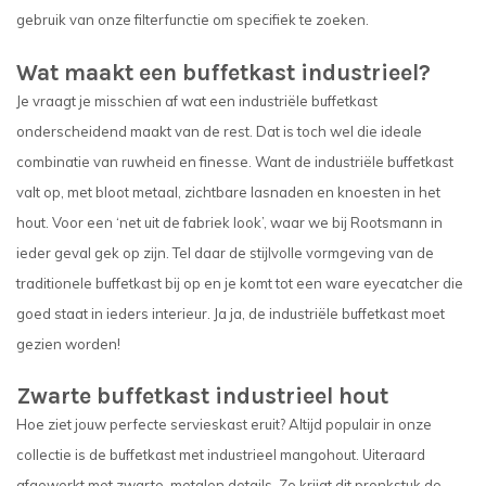
gebruik van onze filterfunctie om specifiek te zoeken.
Wat maakt een buffetkast industrieel?
Je vraagt je misschien af wat een industriële buffetkast
onderscheidend maakt van de rest. Dat is toch wel die ideale
combinatie van ruwheid en finesse. Want de industriële buffetkast
valt op, met bloot metaal, zichtbare lasnaden en knoesten in het
hout. Voor een ‘net uit de fabriek look’, waar we bij Rootsmann in
ieder geval gek op zijn. Tel daar de stijlvolle vormgeving van de
traditionele buffetkast bij op en je komt tot een ware eyecatcher die
goed staat in ieders interieur. Ja ja, de industriële buffetkast moet
gezien worden!
Zwarte buffetkast industrieel hout
Hoe ziet jouw perfecte servieskast eruit? Altijd populair in onze
collectie is de buffetkast met industrieel mangohout. Uiteraard
afgewerkt met zwarte, metalen details. Zo krijgt dit pronkstuk de