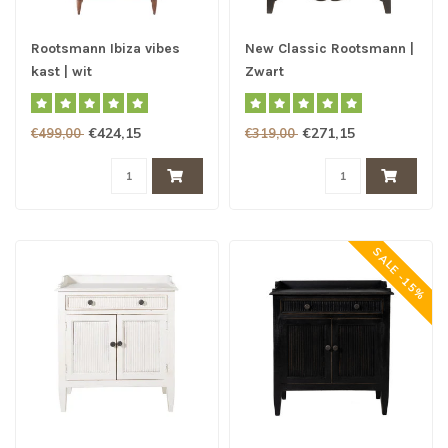
Rootsmann Ibiza vibes
New Classic Rootsmann |
kast | wit
Zwart
€424,15
€271,15
€499,00
€319,00
SALE -15%