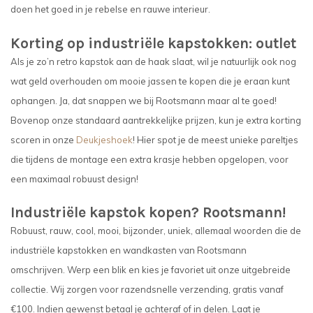
doen het goed in je rebelse en rauwe interieur.
Korting op industriële kapstokken: outlet
Als je zo’n retro kapstok aan de haak slaat, wil je natuurlijk ook nog
wat geld overhouden om mooie jassen te kopen die je eraan kunt
ophangen. Ja, dat snappen we bij Rootsmann maar al te goed!
Bovenop onze standaard aantrekkelijke prijzen, kun je extra korting
scoren in onze
Deukjeshoek
! Hier spot je de meest unieke pareltjes
die tijdens de montage een extra krasje hebben opgelopen, voor
een maximaal robuust design!
Industriële kapstok kopen? Rootsmann!
Robuust, rauw, cool, mooi, bijzonder, uniek, allemaal woorden die de
industriële kapstokken en wandkasten van Rootsmann
omschrijven. Werp een blik en kies je favoriet uit onze uitgebreide
collectie. Wij zorgen voor razendsnelle verzending, gratis vanaf
€100. Indien gewenst betaal je achteraf of in delen. Laat je