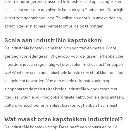
is van rondslingerende jassen? De kapstok is dé oplossing! Zeker
als je kiest voor een opvallende kapstok van Rootsmann. Daar kijk
je niet zomaar omheen, nee! Ze vallen op door hun unieke design,
zodat jij zeker niet meer vergeet om je jas op te hangen.
Scala aan industriële kapstokken!
De industriële kapstok komt in tal van soorten en maten. Groot
genoeg voor ieder gezin! Of gewoon voor de jassenliefhebber, die
meerdere jassen regelmatig wil afwisselen. Enthousiast? Snappen
we! Want een scala aan industriële kapstokken staat klaar om door
jou gekocht te worden! Van een enkele rij kapstokhaken op
sloophout tot de meest uitgebreide industriële wandkasten met
haakjes, waar je ook nog opbergruimte hebt voor je sjaals, mutsen,
petten, handschoenen en plu’s. Jazeker, wij hebben het in huis!
Wat maakt onze kapstokken industrieel?
De industriële kapstok valt op! Deze heeft een robuust en rauw