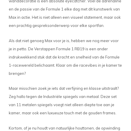
wanddecoratie is een absolute eyecatcher. Voel de adrenaline
en de passie van de Formule 1 elke dag met dit kunstwerk van
Max in actie. Het is niet alleen een visueel statement, maar ook
een prachtig gespreksonderwerp voor elke sportfan.
Als dat niet genoeg Max voor je is, hebben we nog meer voor
je in petto. De
Verstappen Formule 1 RB19
is een ander
indrukwekkend stuk dat de kracht en snelheid van de Formule
1-racewereld belichaamt. Klaar om die racevibes in je kamer te
brengen?
Maar misschien zoek je iets dat verfijning en klasse uitstraalt?
Zeg hallo tegen de
Industriële spiegels van metaal
. Deze set
van 11 metalen spiegels voegt niet alleen diepte toe aan je
kamer, maar ook een luxueuze touch met de gouden frames.
Kortom, of je nu houdt van natuurlijke houttonen, de opwinding