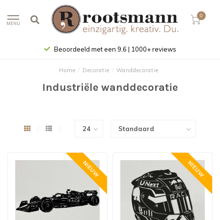
0
MENU
Gratis bezorgd (in NL) vanaf € 100
Home
/
Decoratie
/
Wanddecoratie
Industriële wanddecoratie
NIEUW
NIEUW