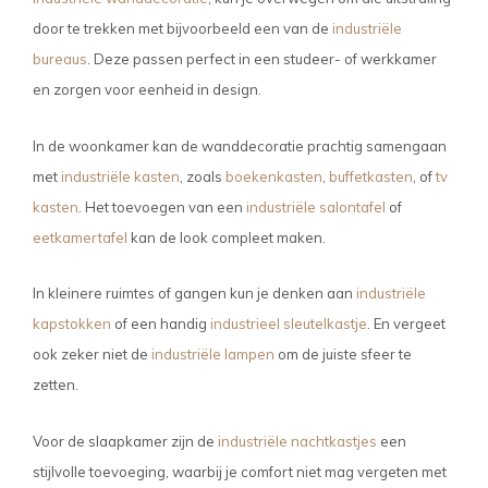
door te trekken met bijvoorbeeld een van de
industriële
bureaus
. Deze passen perfect in een studeer- of werkkamer
en zorgen voor eenheid in design.
In de woonkamer kan de wanddecoratie prachtig samengaan
met
industriële kasten
, zoals
boekenkasten
,
buffetkasten
, of
tv
kasten
. Het toevoegen van een
industriële salontafel
of
eetkamertafel
kan de look compleet maken.
In kleinere ruimtes of gangen kun je denken aan
industriële
kapstokken
of een handig
industrieel sleutelkastje
. En vergeet
ook zeker niet de
industriële lampen
om de juiste sfeer te
zetten.
Voor de slaapkamer zijn de
industriële nachtkastjes
een
stijlvolle toevoeging, waarbij je comfort niet mag vergeten met