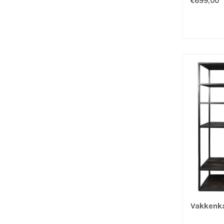
€699,00
Vakkenka