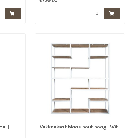
€799,00
al |
Vakkenkast Moos hout hoog | Wit