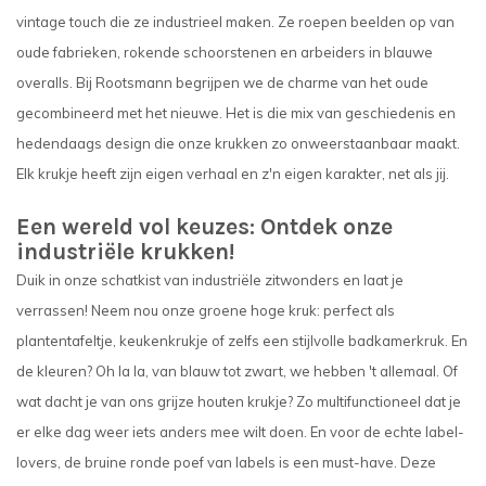
vintage touch die ze industrieel maken. Ze roepen beelden op van
oude fabrieken, rokende schoorstenen en arbeiders in blauwe
overalls. Bij Rootsmann begrijpen we de charme van het oude
gecombineerd met het nieuwe. Het is die mix van geschiedenis en
hedendaags design die onze krukken zo onweerstaanbaar maakt.
Elk krukje heeft zijn eigen verhaal en z'n eigen karakter, net als jij.
Een wereld vol keuzes: Ontdek onze
industriële krukken!
Duik in onze schatkist van industriële zitwonders en laat je
verrassen! Neem nou onze groene hoge kruk: perfect als
plantentafeltje, keukenkrukje of zelfs een stijlvolle badkamerkruk. En
de kleuren? Oh la la, van blauw tot zwart, we hebben 't allemaal. Of
wat dacht je van ons grijze houten krukje? Zo multifunctioneel dat je
er elke dag weer iets anders mee wilt doen. En voor de echte label-
lovers, de bruine ronde poef van labels is een must-have. Deze