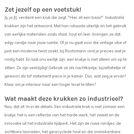
Zet jezelf op een voetstuk!
Jij, ja JIJ, verdient een kruk die zegt: "Hier zit een baas!". Industriële
krukken zijn het antwoord. Met hun robuuste uiterlijk en het gebruik
van eerlijke materialen zoals staal, hout en leer, brengen ze dat
edgy randje naar jouw ruimte. Of je nu gaat voor die vintage vibe of
juist een moderne twist zoekt, bij Rootsmann vind je precies wat je
nodig hebt. En laat ons eerlijk zijn: een krukje is niet alleen om op te
zitten. Ze zijn veelzijdig! Gebruik ze als nachtkastje, bijzettafeltje of
gewoon als tof statement piece in je kamer. Dus, wat zeg je ervan?
Klaar om je interieur naar een hoger level te tillen?
Wat maakt deze krukken zo industrieel?
Nou, dat zit 'm in de details. Een industriële kruk is niet zomaar een
krukje; het is een reflectie van het harde werk, het zweet en de
innovatie uit het industriële tijdperk. Het zijn de ruwe randjes, de
zichtbare lasnaden, het gerecyclede hout en die onmiskenbare