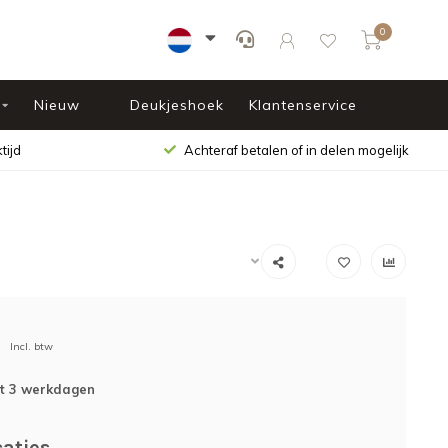
0
Nieuw
Deukjeshoek
Klantenservice
tijd
Achteraf betalen of in delen mogelijk
Incl. btw
ot 3 werkdagen
caties