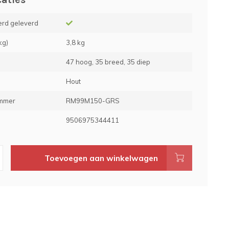
rd geleverd
kg)
3,8 kg
47 hoog, 35 breed, 35 diep
Hout
ummer
RM99M150-GRS
e
9506975344411
Toevoegen aan winkelwagen