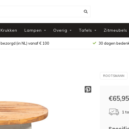
Krukken
Lampen
Overig
Tafels
Zitmeubels
 bezorgd (in NL) vanaf € 100
30 dagen bedenk
ROOTSMANN
€65,95
1 t
Specifi