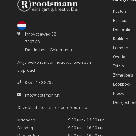
Kasten
Bureaus
Decoratie
Innovatieweg 38
Krukken
7007CD
Lampen
Doetinchem (Gelderland)
Overig
Altijd welkom, maar maak wel even een
Tafels
afspraak!
Zitmeubels
085 - 130 8767
Lookbook
Nieuw
info@rootsmann.nl
Deukjeshoe
Onze klantenservice is bereikbaar op:
Maandag:
9.00 uur - 13.00 uur
Dinsdag:
9.00 uur - 16.00 uur
Donderdag:
9.00 uur - 16.00 uur