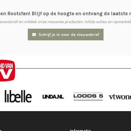
n Rootsfan! Blijf op de hoogte en ontvang de laatste 
nieuwsbrief en ontdek onze nieuwste producten, tofste acties en opmerkeli
Schrijf je in voor de nieuwsbrief
n
Informatie