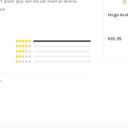
t, groen, grijs, een mix van zwart en diverse
los!
Hoge kruk
€65,95
01