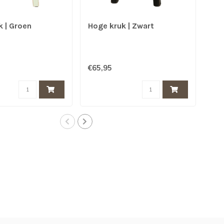
 | Groen
Hoge kruk | Zwart
Hog
€65,95
€65