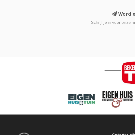
Word ee
Schrijf je in voor onze 
Categorieë