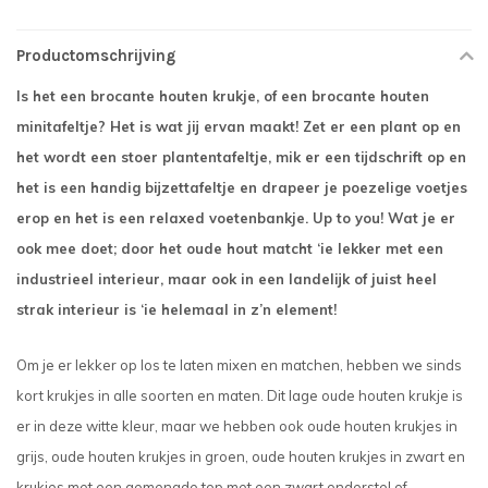
Productomschrijving
Is het een brocante houten krukje, of een brocante houten
minitafeltje? Het is wat jij ervan maakt! Zet er een plant op en
het wordt een stoer plantentafeltje, mik er een tijdschrift op en
het is een handig bijzettafeltje en drapeer je poezelige voetjes
erop en het is een relaxed voetenbankje. Up to you! Wat je er
ook mee doet; door het oude hout matcht ‘ie lekker met een
industrieel interieur, maar ook in een landelijk of juist heel
strak interieur is ‘ie helemaal in z’n element!
Om je er lekker op los te laten mixen en matchen, hebben we sinds
kort krukjes in alle soorten en maten. Dit lage oude houten krukje is
er in deze witte kleur, maar we hebben ook oude houten krukjes in
grijs, oude houten krukjes in groen, oude houten krukjes in zwart en
krukjes met een gemengde top met een zwart onderstel of