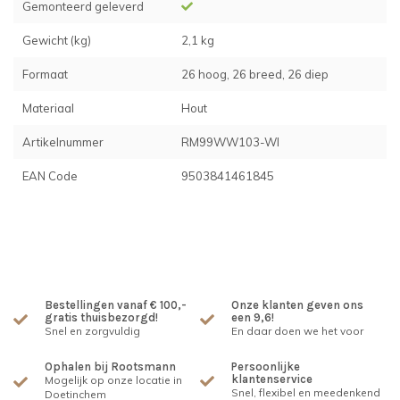
Gemonteerd geleverd
Gewicht (kg)
2,1 kg
Formaat
26 hoog, 26 breed, 26 diep
Materiaal
Hout
Artikelnummer
RM99WW103-WI
EAN Code
9503841461845
Bestellingen vanaf € 100,-
Onze klanten geven ons
gratis thuisbezorgd!
een 9,6!
Snel en zorgvuldig
En daar doen we het voor
Ophalen bij Rootsmann
Persoonlijke
klantenservice
Mogelijk op onze locatie in
Snel, flexibel en meedenkend
Doetinchem