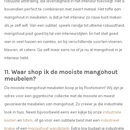
robuuste uitstraling, die levendigheid in het interieur toevoegt. Het is
bovendien perfect te combineren met zwart metaal. Het toffe aan
mangohout in meubelen, is dat je het interieur zo rauw kunt maken
als je zelf wilt. Van een subtiel, speels randje tot ultieme robuustheid,
mangohout past goed bij tal van interieurstijlen. En het sluit goed
aan in veel huizen en ruimtes, en bij verschillende soorten vloeren,
kleuren, et cetera. Ga zelf maar eens na of je nu al mangohout in je
interieur hebt.
11. Waar shop ik de mooiste mangohout
meubelen?
De mooiste mangohout meubelen koop je bij Rootsmann! Wij zijn je
adres voor een gigantische collectie met de mooiste en meest
gevarieerde meubelen van mangohout. Zo creëer je die industriële
look in huis. Neem bijvoorbeeld eens een kijkje bij onze
industriële
kasten
en
tafels
, of ga voor een subtiele twist met een
industrieel
krukje
of een
mangohout wandplank
. Extra low budget je industriële