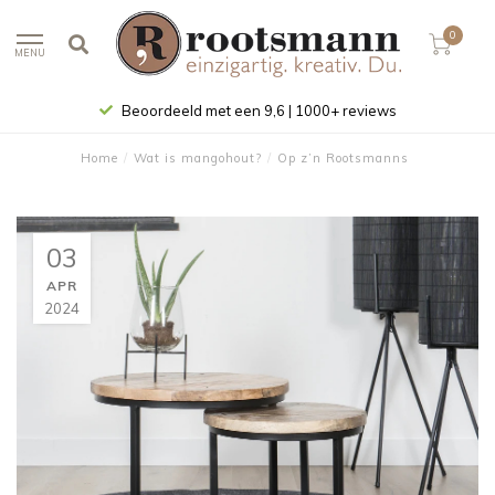
0
MENU
Beoordeeld met een 9,6 | 1000+ reviews
Home
/
Wat is mangohout?
/
Op z’n Rootsmanns
03
APR
2024