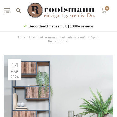
0
MENU
Beoordeeld met een 9,6 | 1000+ reviews
Home
/
Hoe moet je mangohout behandelen?
/
Op z’n
Rootsmanns
14
MAR
2024