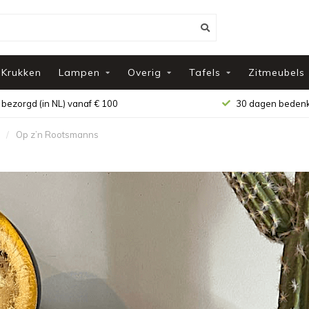
Krukken
Lampen
Overig
Tafels
Zitmeubels
 bezorgd (in NL) vanaf € 100
30 dagen bedenk
/
Op z’n Rootsmanns