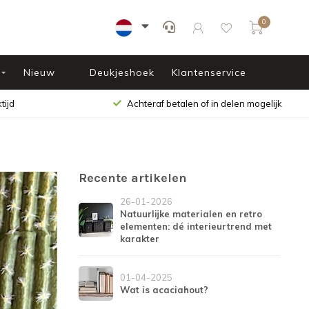
0
Nieuw
Deukjeshoek
Klantenservice
tijd
Achteraf betalen of in delen mogelijk
Recente artikelen
26-01-2026
Natuurlijke materialen en retro
elementen: dé interieurtrend met
karakter
01-04-2025
Wat is acaciahout?