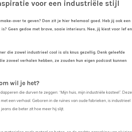
piratie voor een industriële stijl
ake-over te geven? Dan zit je hier helemaal goed. Heb jij ook een
s? Geen gedoe met brave, saaie interieurs. Nee, jij kiest voor lef en
 die zowel industrieel cool is als knus gezellig. Denk geleefde
 die zoveel verhalen hebben, ze zouden hun eigen podcast kunnen
rom wil je het?
e dapperen die durven te zeggen: “Mijn huis, mijn industriële kasteel”. Deze s
en met een verhaal. Geboren in de ruïnes van oude fabrieken, is industrieel
eans die beter zit hoe meer hij slijt.