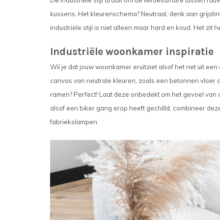
De industriële stijl draait om de liefdesaffaire tussen r
kussens. Het kleurenschema? Neutraal, denk aan grijstinten
industriële stijl is niet alleen maar hard en koud. Het zi
Industriële woonkamer inspiratie
Wil je dat jouw woonkamer eruitziet alsof het net uit ee
canvas van neutrale kleuren, zoals een betonnen vloer di
ramen? Perfect! Laat deze onbedekt om het gevoel van o
alsof een biker gang erop heeft gechilld, combineer de
fabriekslampen.