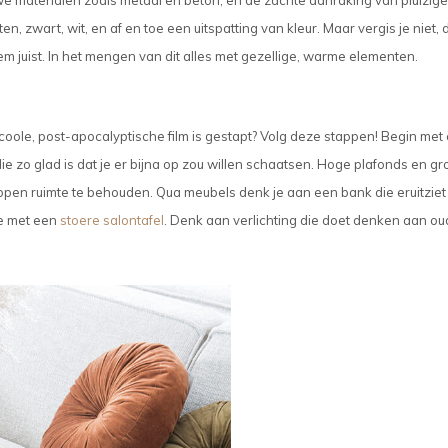
auwe materialen zoals metaal en beton, en de zachte aanraking van pluizige
, zwart, wit, en af en toe een uitspatting van kleur. Maar vergis je niet, 
t hem juist. In het mengen van dit alles met gezellige, warme elementen.
n coole, post-apocalyptische film is gestapt? Volg deze stappen! Begin met
e zo glad is dat je er bijna op zou willen schaatsen. Hoge plafonds en gr
pen ruimte te behouden. Qua meubels denk je aan een bank die eruitziet
ze met een
stoere salontafel
.
Denk aan verlichting die doet denken aan ou