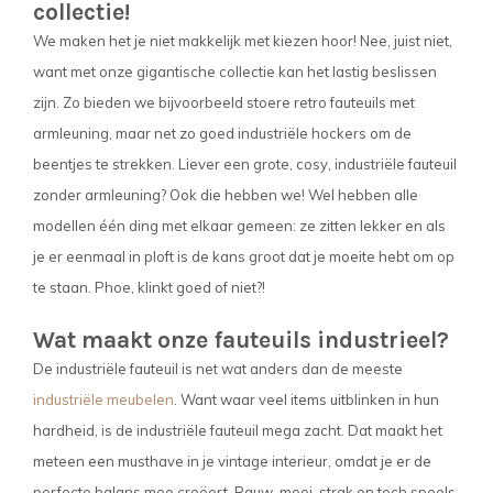
collectie!
We maken het je niet makkelijk met kiezen hoor! Nee, juist niet,
want met onze gigantische collectie kan het lastig beslissen
zijn. Zo bieden we bijvoorbeeld stoere retro fauteuils met
armleuning, maar net zo goed industriële hockers om de
beentjes te strekken. Liever een grote, cosy, industriële fauteuil
zonder armleuning? Ook die hebben we! Wel hebben alle
modellen één ding met elkaar gemeen: ze zitten lekker en als
je er eenmaal in ploft is de kans groot dat je moeite hebt om op
te staan. Phoe, klinkt goed of niet?!
Wat maakt onze fauteuils industrieel?
De industriële fauteuil is net wat anders dan de meeste
industriële meubelen
. Want waar veel items uitblinken in hun
hardheid, is de industriële fauteuil mega zacht. Dat maakt het
meteen een musthave in je vintage interieur, omdat je er de
perfecte balans mee creëert. Rauw, mooi, strak en toch speels,