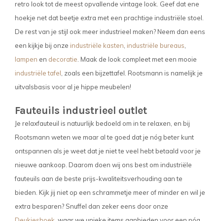
retro look tot de meest opvallende vintage look. Geef dat ene
hoekje net dat beetje extra met een prachtige industriële stoel.
De rest van je stijl ook meer industrieel maken? Neem dan eens
een kijkje bij onze
industriële kasten
,
industriële bureaus
,
lampen
en
decoratie
. Maak de look compleet met een mooie
industriële tafel
, zoals een bijzettafel. Rootsmann is namelijk je
uitvalsbasis voor al je hippe meubelen!
Fauteuils industrieel outlet
Je relaxfauteuil is natuurlijk bedoeld om in te relaxen, en bij
Rootsmann weten we maar al te goed dat je nóg beter kunt
ontspannen als je weet dat je niet te veel hebt betaald voor je
nieuwe aankoop. Daarom doen wij ons best om industriële
fauteuils aan de beste prijs-kwaliteitsverhouding aan te
bieden. Kijk jij niet op een schrammetje meer of minder en wil je
extra besparen? Snuffel dan zeker eens door onze
Deukjeshoek
, waar we unieke items aanbieden voor een nóg