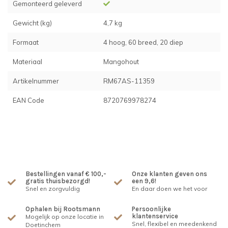
Gemonteerd geleverd
Gewicht (kg)
4,7 kg
Formaat
4 hoog, 60 breed, 20 diep
Materiaal
Mangohout
Artikelnummer
RM67AS-11359
EAN Code
8720769978274
Bestellingen vanaf € 100,-
Onze klanten geven ons
gratis thuisbezorgd!
een 9,6!
Snel en zorgvuldig
En daar doen we het voor
Ophalen bij Rootsmann
Persoonlijke
klantenservice
Mogelijk op onze locatie in
Snel, flexibel en meedenkend
Doetinchem