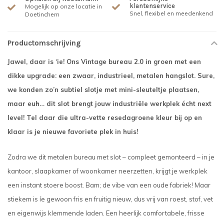
klantenservice
Mogelijk op onze locatie in
Snel, flexibel en meedenkend
Doetinchem
Productomschrijving
Jawel, daar is ‘ie! Ons Vintage bureau 2.0 in groen met een
dikke upgrade: een zwaar, industrieel, metalen hangslot. Sure,
we konden zo’n subtiel slotje met mini-sleuteltje plaatsen,
maar euh… dit slot brengt jouw industriële werkplek écht next
level! Tel daar die ultra-vette resedagroene kleur bij op en
klaar is je nieuwe favoriete plek in huis!
Zodra we dit metalen bureau met slot – compleet gemonteerd – in je
kantoor, slaapkamer of woonkamer neerzetten, krijgt je werkplek
een instant stoere boost. Bam; de vibe van een oude fabriek! Maar
stiekem is íe gewoon fris en fruitig nieuw, dus vrij van roest, stof, vet
en eigenwijs klemmende laden. Een heerlijk comfortabele, frisse