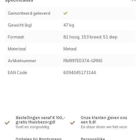
Specificaties
Gemonteerd geleverd
Gewicht (kg)
47 kg
Formaat
81 hoog, 153 breed, 51 diep
Materiaal
Metaal
Artikelnummer
RM99TE0374-GRNS
EAN Code
6094045173144
Bestellingen vanaf € 100,-
Onze klanten geven ons
gratis thuisbezorgd!
een 9,6!
Snel en zorgvuldig
En daar doen we het voor
Ophalen bij Rootsmann
Persoonlijke