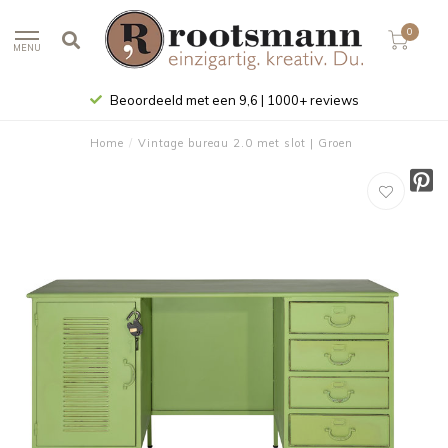
0
MENU
Beoordeeld met een 9,6 | 1000+ reviews
Home
/
Vintage bureau 2.0 met slot | Groen