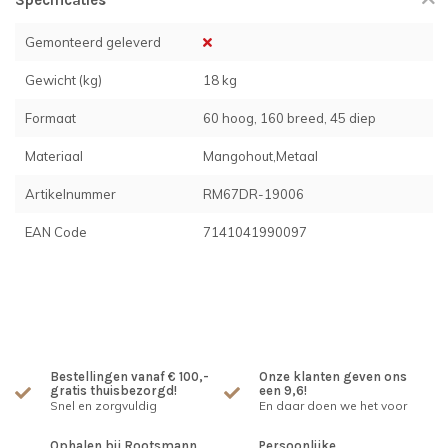
Specificaties
Gemonteerd geleverd
Gewicht (kg)
18 kg
Formaat
60 hoog, 160 breed, 45 diep
Materiaal
Mangohout,Metaal
Artikelnummer
RM67DR-19006
EAN Code
7141041990097
Bestellingen vanaf € 100,-
Onze klanten geven ons
gratis thuisbezorgd!
een 9,6!
Snel en zorgvuldig
En daar doen we het voor
Ophalen bij Rootsmann
Persoonlijke