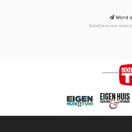
Word ee
Schrijf je in voor onze 