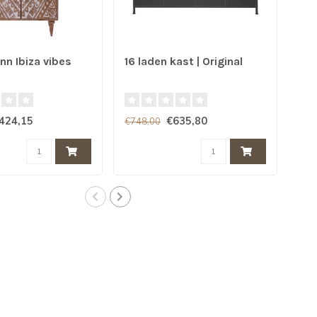
n Ibiza vibes
16 laden kast | Original
Ind
sta
424,15
€635,80
€18
€748,00