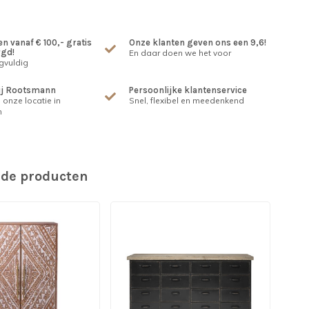
n vanaf € 100,- gratis
Onze klanten geven ons een 9,6!
rgd!
En daar doen we het voor
gvuldig
ij Rootsmann
Persoonlijke klantenservice
 onze locatie in
Snel, flexibel en meedenkend
m
rde producten