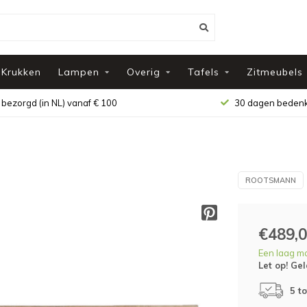
Krukken
Lampen
Overig
Tafels
Zitmeubels
 bezorgd (in NL) vanaf € 100
30 dagen bedenk
ROOTSMANN
€489,
Een laag m
Let op! Gel
5 t