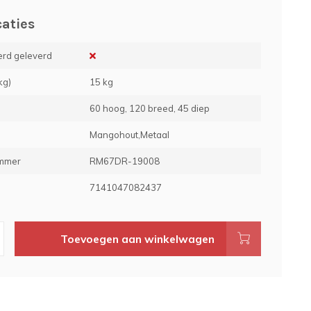
caties
rd geleverd
kg)
15 kg
60 hoog, 120 breed, 45 diep
Mangohout,Metaal
ummer
RM67DR-19008
e
7141047082437
Toevoegen aan winkelwagen