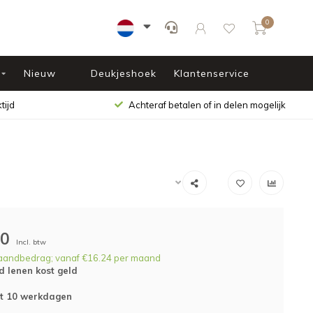
0
Nieuw
Deukjeshoek
Klantenservice
tijd
Achteraf betalen of in delen mogelijk
00
Incl. btw
aandbedrag; vanaf €16.24 per maand
d lenen kost geld
ot 10 werkdagen