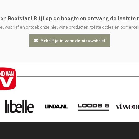
n Rootsfan! Blijf op de hoogte en ontvang de laatste 
nieuwsbrief en ontdek onze nieuwste producten, tofste acties en opmerkeli
Schrijf je in voor de nieuwsbrief