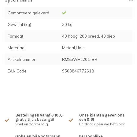
Specificaties
Gemonteerd geleverd
Gewicht (kg)
30 kg
Formaat
40 hoog, 200 breed, 40 diep
Materiaal
Metaal,Hout
Artikelnummer
RM85WHL201-BR
EAN Code
9503846772618
Bestellingen vanaf € 100,-
Onze klanten geven ons
gratis thuisbezorgd!
een 9,6!
Snel en zorgvuldig
En daar doen we het voor
Ophalen bij Rootsmann
Persoonlijke