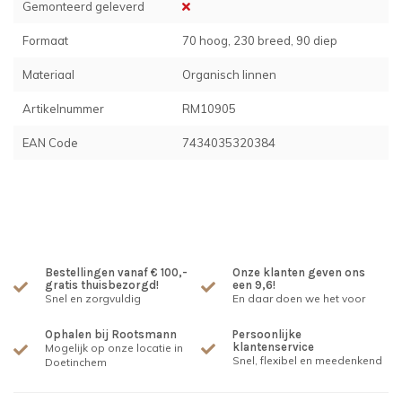
Gemonteerd geleverd
Formaat
70 hoog, 230 breed, 90 diep
Materiaal
Organisch linnen
Artikelnummer
RM10905
EAN Code
7434035320384
Bestellingen vanaf € 100,-
Onze klanten geven ons
gratis thuisbezorgd!
een 9,6!
Snel en zorgvuldig
En daar doen we het voor
Ophalen bij Rootsmann
Persoonlijke
klantenservice
Mogelijk op onze locatie in
Snel, flexibel en meedenkend
Doetinchem