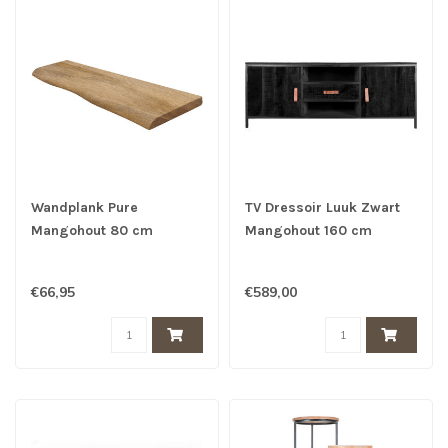
Wandplank Pure
TV Dressoir Luuk Zwart
Mangohout 80 cm
Mangohout 160 cm
€66,95
€589,00