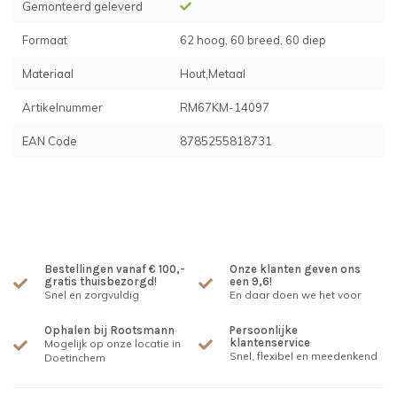
Gemonteerd geleverd
Formaat
62 hoog, 60 breed, 60 diep
Materiaal
Hout,Metaal
Artikelnummer
RM67KM-14097
EAN Code
8785255818731
Bestellingen vanaf € 100,-
Onze klanten geven ons
gratis thuisbezorgd!
een 9,6!
Snel en zorgvuldig
En daar doen we het voor
Ophalen bij Rootsmann
Persoonlijke
klantenservice
Mogelijk op onze locatie in
Snel, flexibel en meedenkend
Doetinchem