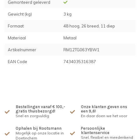
Gemonteerd geleverd
Gewicht (kg)
3 kg
Formaat
48 hoog, 26 breed, 11 diep
Materiaal
Metaal
Artikelnummer
RM12TG063YBW1
EAN Code
7434035316387
Bestellingen vanaf € 100,-
Onze klanten geven ons
gratis thuisbezorgd!
een 9,6!
Snel en zorgvuldig
En daar doen we het voor
Ophalen bij Rootsmann
Persoonlijke
klantenservice
Mogelijk op onze locatie in
Snel, flexibel en meedenkend
Doetinchem