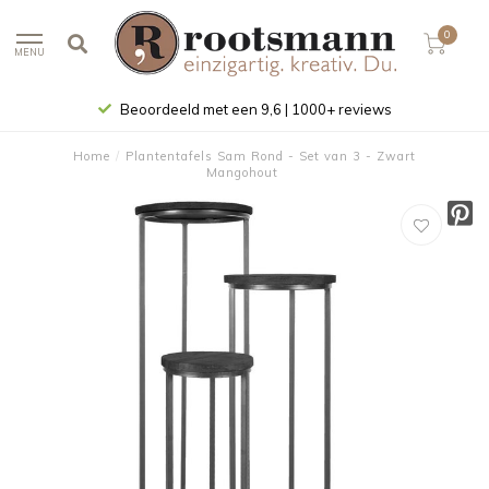
0
MENU
Beoordeeld met een 9,6 | 1000+ reviews
Home
/
Plantentafels Sam Rond - Set van 3 - Zwart
Mangohout