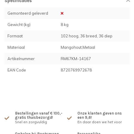
Specificaties
Gemonteerd geleverd
Gewicht (kg)
8 kg
Formaat
102 hoog, 36 breed, 36 diep
Materiaal
Mangohout,Metaal
Artikelnummer
RM67KM-14167
EAN Code
8720769972678
Bestellingen vanaf € 100,-
Onze klanten geven ons
gratis thuisbezorgd!
een 9,6!
Snel en zorgvuldig
En daar doen we het voor
Ophalen bij Rootsmann
Persoonlijke