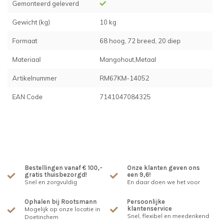
Gemonteerd geleverd
Gewicht (kg)
10 kg
Formaat
68 hoog, 72 breed, 20 diep
Materiaal
Mangohout,Metaal
Artikelnummer
RM67KM-14052
EAN Code
7141047084325
Bestellingen vanaf € 100,-
Onze klanten geven ons
gratis thuisbezorgd!
een 9,6!
Snel en zorgvuldig
En daar doen we het voor
Ophalen bij Rootsmann
Persoonlijke
klantenservice
Mogelijk op onze locatie in
Snel, flexibel en meedenkend
Doetinchem