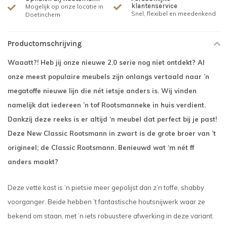
klantenservice
Mogelijk op onze locatie in
Snel, flexibel en meedenkend
Doetinchem
Productomschrijving
Waaatt?! Heb jij onze nieuwe 2.0 serie nog niet ontdekt? Al
onze meest populaire meubels zijn onlangs vertaald naar ’n
megatoffe nieuwe lijn die nét ietsje anders is. Wij vinden
namelijk dat iedereen ’n tof Rootsmanneke in huis verdient.
Dankzij deze reeks is er altijd ‘n meubel dat perfect bij je past!
Deze New Classic Rootsmann in zwart is de grote broer van ’t
origineel; de Classic Rootsmann. Benieuwd wat ‘m nét ff
anders maakt?
Deze vette kast is ’n pietsie meer gepolijst dan z’n toffe, shabby
voorganger. Beide hebben ’t fantastische houtsnijwerk waar ze
bekend om staan, met ’n iets robuustere afwerking in deze variant.