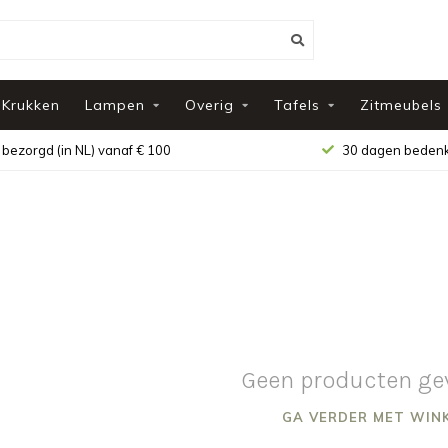
Krukken
Lampen
Overig
Tafels
Zitmeubels
 bezorgd (in NL) vanaf € 100
30 dagen bedenk
Geen producten ge
GA VERDER MET WIN