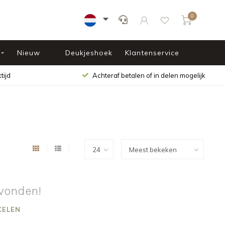
0
Nieuw
Deukjeshoek
Klantenservice
tijd
Achteraf betalen of in delen mogelijk
vonden!
KELEN