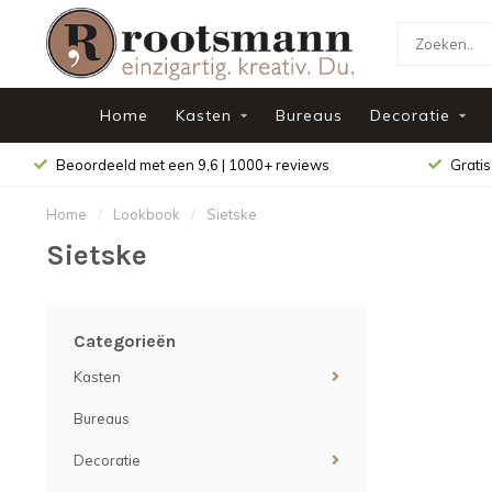
Home
Kasten
Bureaus
Decoratie
Beoordeeld met een 9,6 | 1000+ reviews
Gratis
Home
/
Lookbook
/
Sietske
Sietske
Categorieën
Kasten
Bureaus
Decoratie