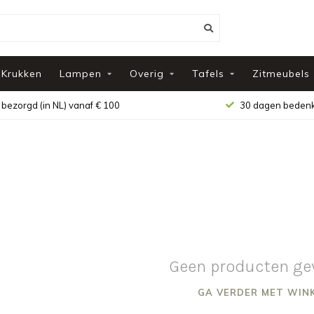
Krukken
Lampen
Overig
Tafels
Zitmeubels
 bezorgd (in NL) vanaf € 100
30 dagen bedenk
Geen producten ge
GA VERDER MET WIN