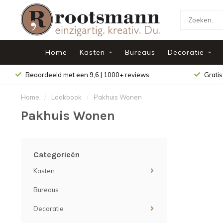
Home
Kasten
Bureaus
Decoratie
Beoordeeld met een 9,6 | 1000+ reviews
Gratis
Home
/
Lookbook
/
Pakhuis Wonen
Pakhuis Wonen
Categorieën
Kasten
Bureaus
Decoratie