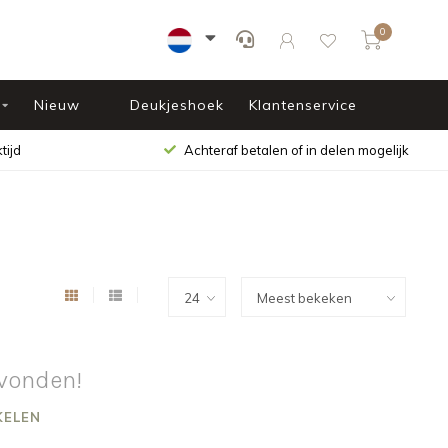
0
Nieuw
Deukjeshoek
Klantenservice
tijd
Achteraf betalen of in delen mogelijk
vonden!
KELEN