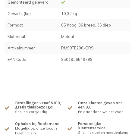
Gemonteerd geleverd
Gewicht (kg)
10,32 kg
Formaat
65 hoog, 36 breed, 36 diep
Materiaal
Metaal
Artikelnummer
RM99TE206-GRS
EAN Code
9501936549799
Bestellingen vanaf € 100,-
Onze klanten geven ons
gratis thuisbezorgd!
een 9,6!
Snel en zorgvuldig
En daar doen we het voor
Ophalen bij Rootsmann
Persoonlijke
klantenservice
Mogelijk op onze locatie in
Snel, flexibel en meedenkend
Doetinchem