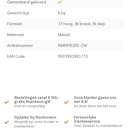
Gemonteerd geleverd
Gewicht (kg)
6 kg
Formaat
37 hoog, 36 breed, 36 diep
Materiaal
Metaal
Artikelnummer
RM99TE205-ZW
EAN Code
9503991991773
Bestellingen vanaf € 100,-
Onze klanten geven ons
gratis thuisbezorgd!
een 9,6!
Snel en zorgvuldig
En daar doen we het voor
Ophalen bij Rootsmann
Persoonlijke
klantenservice
Mogelijk op onze locatie in
Snel, flexibel en meedenkend
Doetinchem