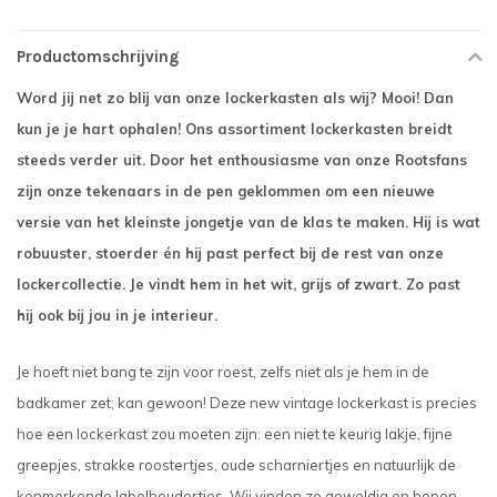
Productomschrijving
Word jij net zo blij van onze lockerkasten als wij? Mooi! Dan
kun je je hart ophalen! Ons assortiment lockerkasten breidt
steeds verder uit. Door het enthousiasme van onze Rootsfans
zijn onze tekenaars in de pen geklommen om een nieuwe
versie van het kleinste jongetje van de klas te maken. Hij is wat
robuuster, stoerder én hij past perfect bij de rest van onze
lockercollectie. Je vindt hem in het wit, grijs of zwart. Zo past
hij ook bij jou in je interieur.
Je hoeft niet bang te zijn voor roest, zelfs niet als je hem in de
badkamer zet; kan gewoon! Deze new vintage lockerkast is precies
hoe een lockerkast zou moeten zijn: een niet te keurig lakje, fijne
greepjes, strakke roostertjes, oude scharniertjes en natuurlijk de
kenmerkende labelhoudertjes. Wij vinden ze geweldig en hopen