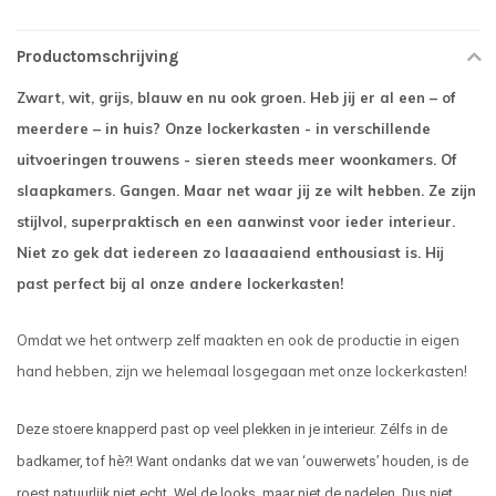
Productomschrijving
Zwart, wit, grijs, blauw en nu ook groen. Heb jij er al een – of
meerdere – in huis? Onze lockerkasten - in verschillende
uitvoeringen trouwens - sieren steeds meer woonkamers. Of
slaapkamers. Gangen. Maar net waar jij ze wilt hebben. Ze zijn
stijlvol, superpraktisch en een aanwinst voor ieder interieur.
Niet zo gek dat iedereen zo laaaaaiend enthousiast is. Hij
past perfect bij al onze andere lockerkasten!
Omdat we het ontwerp zelf maakten en ook de productie in eigen
hand hebben, zijn we helemaal losgegaan met onze lockerkasten!
Deze stoere knapperd past op veel plekken in je interieur. Zélfs in de
badkamer, tof hè?! Want ondanks dat we van ‘ouwerwets’ houden, is de
roest natuurlijk niet echt. Wel de looks, maar niet de nadelen. Dus niet