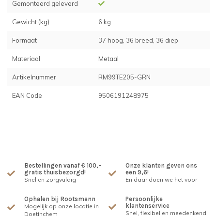
Gemonteerd geleverd
Gewicht (kg)
6 kg
Formaat
37 hoog, 36 breed, 36 diep
Materiaal
Metaal
Artikelnummer
RM99TE205-GRN
EAN Code
9506191248975
Bestellingen vanaf € 100,-
Onze klanten geven ons
gratis thuisbezorgd!
een 9,6!
Snel en zorgvuldig
En daar doen we het voor
Ophalen bij Rootsmann
Persoonlijke
klantenservice
Mogelijk op onze locatie in
Snel, flexibel en meedenkend
Doetinchem