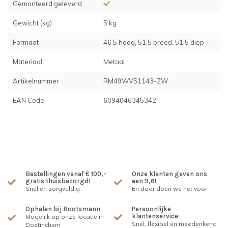
Gemonteerd geleverd
Gewicht (kg)
5 kg
Formaat
46.5 hoog, 51.5 breed, 51.5 diep
Materiaal
Metaal
Artikelnummer
RM49WV51143-ZW
EAN Code
6094046345342
Bestellingen vanaf € 100,-
Onze klanten geven ons
gratis thuisbezorgd!
een 9,6!
Snel en zorgvuldig
En daar doen we het voor
Ophalen bij Rootsmann
Persoonlijke
klantenservice
Mogelijk op onze locatie in
Snel, flexibel en meedenkend
Doetinchem