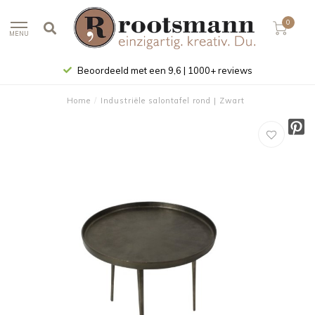
0
MENU
Beoordeeld met een 9,6 | 1000+ reviews
Home
/
Industriële salontafel rond | Zwart