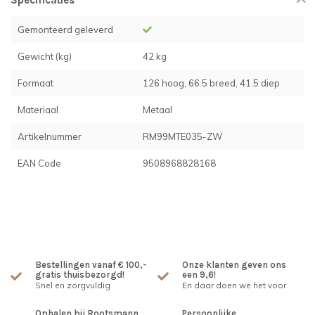
Specificaties
Gemonteerd geleverd
Gewicht (kg)
42 kg
Formaat
126 hoog, 66.5 breed, 41.5 diep
Materiaal
Metaal
Artikelnummer
RM99MTE035-ZW
EAN Code
9508968828168
Bestellingen vanaf € 100,-
Onze klanten geven ons
gratis thuisbezorgd!
een 9,6!
Snel en zorgvuldig
En daar doen we het voor
Ophalen bij Rootsmann
Persoonlijke