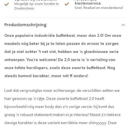
klantenservice
Mogelijk op onze locatie in
Snel, flexibel en meedenkend
Doetinchem
Productomschrijving
Onze populaire industriële buffetkast, maar dan 2.0! Om onze
meubels nóg beter bij je te laten passen én ervoor te zorgen
dat je niet achter 't net vist, hebben we ‘n gloednieuwe serie
ontwerpen. You’re welcome! De 2.0 serie is ’n vertaling van
onze tofste hardlopers, zoals deze zwarte buffetkast. Nog
steeds bomvol karakter, maar nét ff anders!
Laat dat vergrootglas maar achterwege; de verschillen zetten we
hier gewoon op ’n rijtje. Deze zwarte buffetkast 2.0 heeft
bijvoorbeeld nóg meer body dan z’n vorige versie; hij komt dus
graag ’n robuust statement maken in je interieur! Naast z’n lekkere
stevige karakter is deze variant een tikkie meer shinyyyyy. Daar