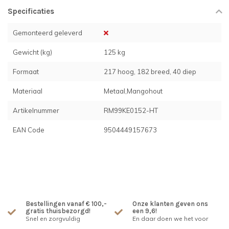
Specificaties
Gemonteerd geleverd
Gewicht (kg)
125 kg
Formaat
217 hoog, 182 breed, 40 diep
Materiaal
Metaal,Mangohout
Artikelnummer
RM99KE0152-HT
EAN Code
9504449157673
Bestellingen vanaf € 100,-
Onze klanten geven ons
gratis thuisbezorgd!
een 9,6!
Snel en zorgvuldig
En daar doen we het voor