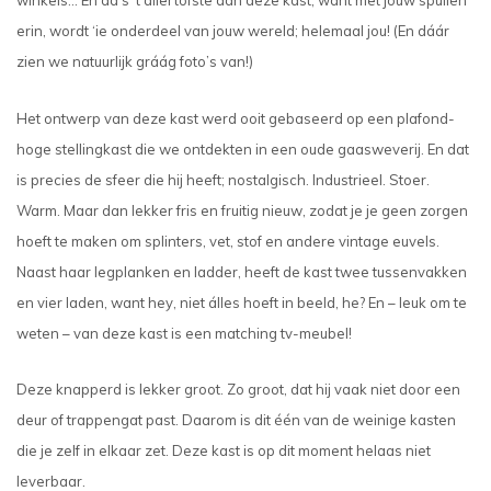
winkels… En da’s ’t állertofste aan deze kast, want met jouw spullen
erin, wordt ‘ie onderdeel van jouw wereld; helemaal jou! (En dáár
zien we natuurlijk gráág foto’s van!)
Het ontwerp van deze kast werd ooit gebaseerd op een plafond-
hoge stellingkast die we ontdekten in een oude gaasweverij. En dat
is precies de sfeer die hij heeft; nostalgisch. Industrieel. Stoer.
Warm. Maar dan lekker fris en fruitig nieuw, zodat je je geen zorgen
hoeft te maken om splinters, vet, stof en andere vintage euvels.
Naast haar legplanken en ladder, heeft de kast twee tussenvakken
en vier laden, want hey, niet álles hoeft in beeld, he? En – leuk om te
weten – van deze kast is een matching tv-meubel!
Deze knapperd is lekker groot. Zo groot, dat hij vaak niet door een
deur of trappengat past. Daarom is dit één van de weinige kasten
die je zelf in elkaar zet. Deze kast is op dit moment helaas niet
leverbaar.