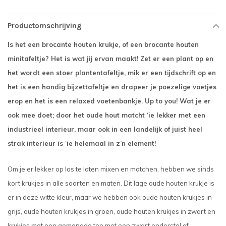
Productomschrijving
Is het een brocante houten krukje, of een brocante houten
minitafeltje? Het is wat jij ervan maakt! Zet er een plant op en
het wordt een stoer plantentafeltje, mik er een tijdschrift op en
het is een handig bijzettafeltje en drapeer je poezelige voetjes
erop en het is een relaxed voetenbankje. Up to you! Wat je er
ook mee doet; door het oude hout matcht ‘ie lekker met een
industrieel interieur, maar ook in een landelijk of juist heel
strak interieur is ‘ie helemaal in z’n element!
Om je er lekker op los te laten mixen en matchen, hebben we sinds
kort krukjes in alle soorten en maten. Dit lage oude houten krukje is
er in deze witte kleur, maar we hebben ook oude houten krukjes in
grijs, oude houten krukjes in groen, oude houten krukjes in zwart en
krukjes met een gemengde top met een zwart onderstel of