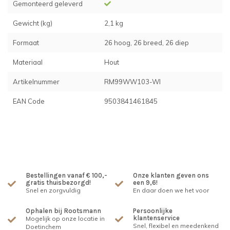
Gemonteerd geleverd
Gewicht (kg)
2,1 kg
Formaat
26 hoog, 26 breed, 26 diep
Materiaal
Hout
Artikelnummer
RM99WW103-WI
EAN Code
9503841461845
Bestellingen vanaf € 100,-
Onze klanten geven ons
gratis thuisbezorgd!
een 9,6!
Snel en zorgvuldig
En daar doen we het voor
Ophalen bij Rootsmann
Persoonlijke
klantenservice
Mogelijk op onze locatie in
Snel, flexibel en meedenkend
Doetinchem