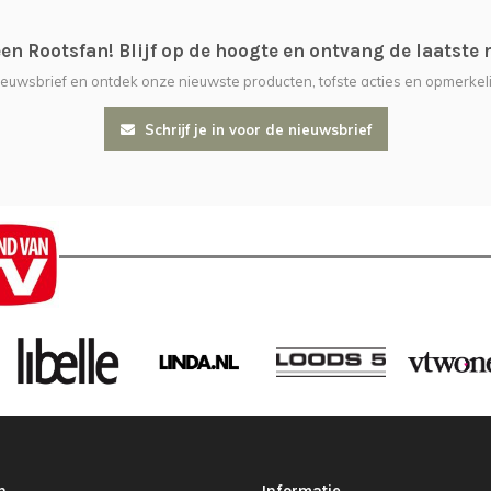
n Rootsfan! Blijf op de hoogte en ontvang de laatste 
nieuwsbrief en ontdek onze nieuwste producten, tofste acties en opmerkeli
Schrijf je in voor de nieuwsbrief
n
Informatie