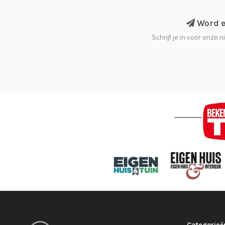
Word ee
Schrijf je in voor onze 
Categorieë