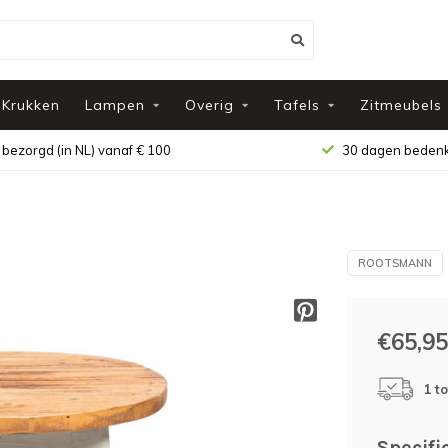
Krukken
Lampen
Overig
Tafels
Zitmeubels
 bezorgd (in NL) vanaf € 100
30 dagen bedenk
ROOTSMANN
€65,95
1 t
Specifi