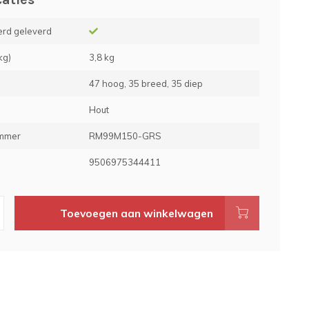
rd geleverd
kg)
3,8 kg
47 hoog, 35 breed, 35 diep
Hout
ummer
RM99M150-GRS
e
9506975344411
Toevoegen aan winkelwagen