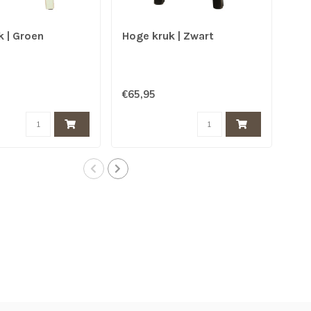
 | Groen
Hoge kruk | Zwart
Hog
€65,95
€65