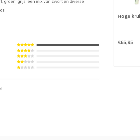
t, groen, grijs, een mix van zwart en diverse
los!
Hoge kruk
€65,95
01