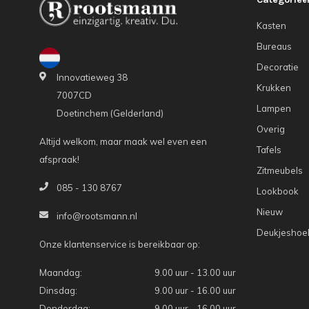
Kasten
Bureaus
Decoratie
Innovatieweg 38
Krukken
7007CD
Lampen
Doetinchem (Gelderland)
Overig
Altijd welkom, maar maak wel even een
Tafels
afspraak!
Zitmeubels
085 - 130 8767
Lookbook
Nieuw
info@rootsmann.nl
Deukjeshoe
Onze klantenservice is bereikbaar op:
Maandag:
9.00 uur - 13.00 uur
Dinsdag:
9.00 uur - 16.00 uur
Donderdag:
9.00 uur - 16.00 uur