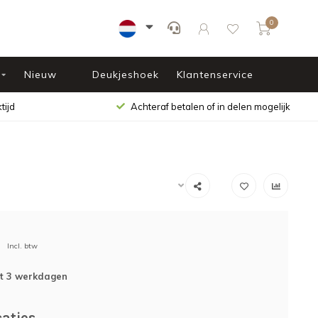
0
Nieuw
Deukjeshoek
Klantenservice
tijd
Achteraf betalen of in delen mogelijk
Incl. btw
ot 3 werkdagen
caties