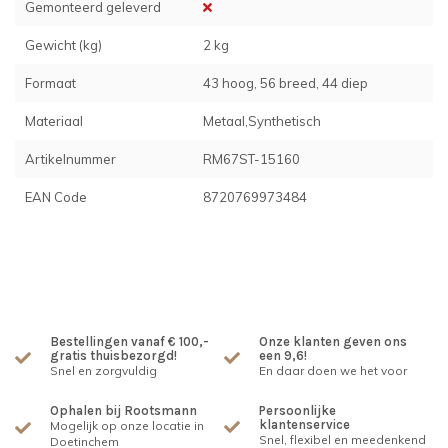
Gemonteerd geleverd
Gewicht (kg)
2 kg
Formaat
43 hoog, 56 breed, 44 diep
Materiaal
Metaal,Synthetisch
Artikelnummer
RM67ST-15160
EAN Code
8720769973484
Bestellingen vanaf € 100,-
Onze klanten geven ons
gratis thuisbezorgd!
een 9,6!
Snel en zorgvuldig
En daar doen we het voor
Ophalen bij Rootsmann
Persoonlijke
klantenservice
Mogelijk op onze locatie in
Snel, flexibel en meedenkend
Doetinchem