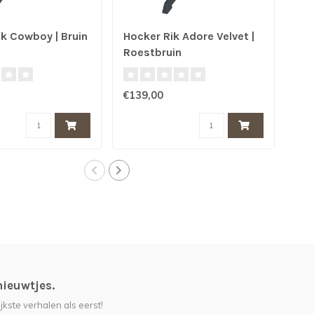
k Cowboy | Bruin
Hocker Rik Adore Velvet |
Hoc
Roestbruin
Roe
€139,00
€13
nieuwtjes.
jkste verhalen als eerst!