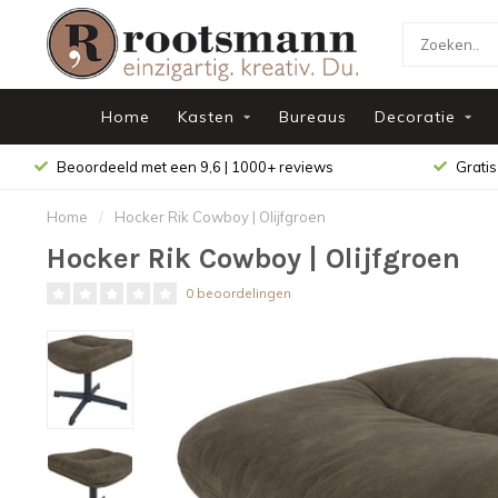
Home
Kasten
Bureaus
Decoratie
Beoordeeld met een 9,6 | 1000+ reviews
Gratis
Home
/
Hocker Rik Cowboy | Olijfgroen
Hocker Rik Cowboy | Olijfgroen
0 beoordelingen