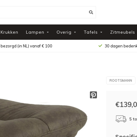
Krukken
Lampen
Overig
Tafels
Zitmeubels
 bezorgd (in NL) vanaf € 100
30 dagen bedenk
ROOTSMANN
€139,
5 t
Specifi