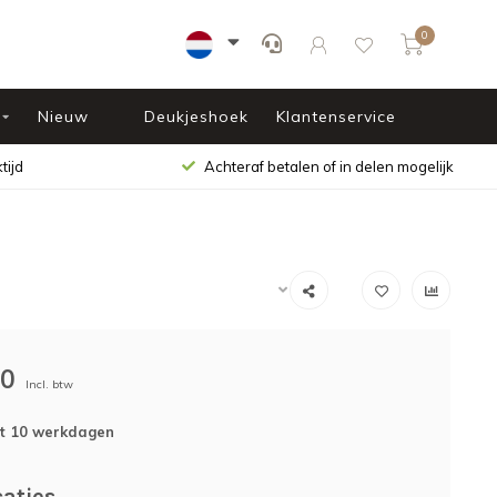
0
Nieuw
Deukjeshoek
Klantenservice
tijd
Achteraf betalen of in delen mogelijk
00
Incl. btw
ot 10 werkdagen
caties