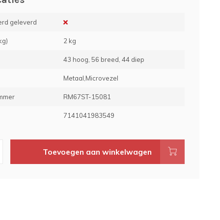
rd geleverd
kg)
2 kg
43 hoog, 56 breed, 44 diep
Metaal,Microvezel
ummer
RM67ST-15081
e
7141041983549
Toevoegen aan winkelwagen