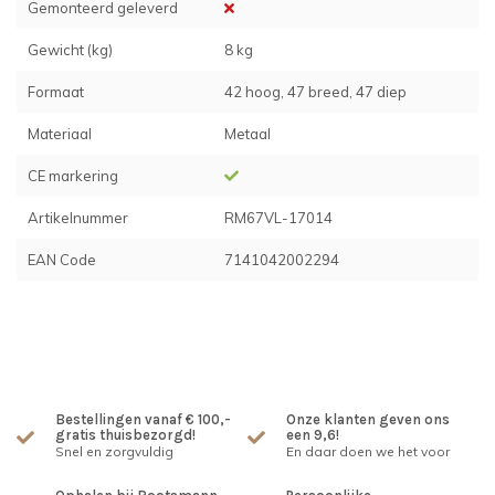
Gemonteerd geleverd
Gewicht (kg)
8 kg
Formaat
42 hoog, 47 breed, 47 diep
Materiaal
Metaal
CE markering
Artikelnummer
RM67VL-17014
EAN Code
7141042002294
Bestellingen vanaf € 100,-
Onze klanten geven ons
gratis thuisbezorgd!
een 9,6!
Snel en zorgvuldig
En daar doen we het voor