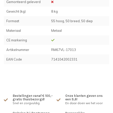
Gemonteerd geleverd
Gewicht (kg)
8 kg
Formaat
55 hoog, 50 breed, 50 diep
Materiaal
Metaal
CE markering
Artikelnummer
RM67VL-17013
EAN Code
7141042002331
Bestellingen vanaf € 100,-
Onze klanten geven ons
gratis thuisbezorgd!
een 9,6!
Snel en zorgvuldig
En daar doen we het voor