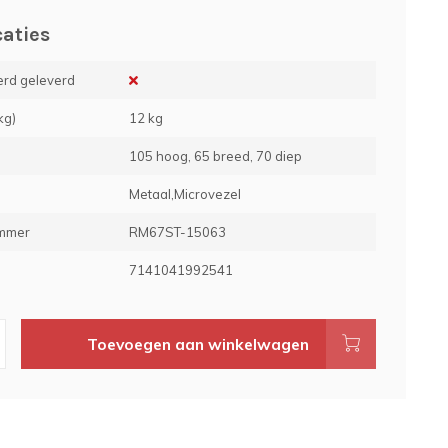
caties
rd geleverd
kg)
12 kg
105 hoog, 65 breed, 70 diep
Metaal,Microvezel
ummer
RM67ST-15063
e
7141041992541
Toevoegen aan winkelwagen