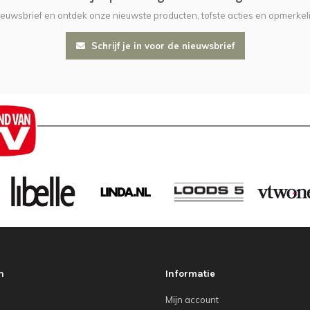
nieuwsbrief en ontdek onze nieuwste producten, tofste acties en opmerkeli
Schrijf je in voor de nieuwsbrief
n
Informatie
Mijn account