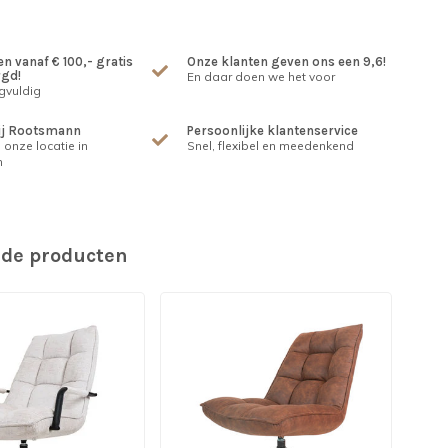
n vanaf € 100,- gratis
Onze klanten geven ons een 9,6!
rgd!
En daar doen we het voor
gvuldig
ij Rootsmann
Persoonlijke klantenservice
 onze locatie in
Snel, flexibel en meedenkend
m
rde producten