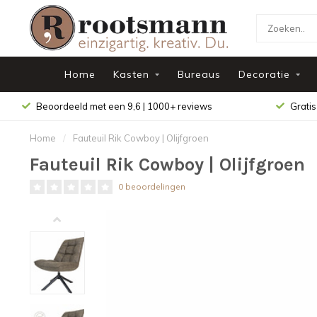
Home
Kasten
Bureaus
Decoratie
Beoordeeld met een 9,6 | 1000+ reviews
Gratis
Home
/
Fauteuil Rik Cowboy | Olijfgroen
Fauteuil Rik Cowboy | Olijfgroen
0 beoordelingen