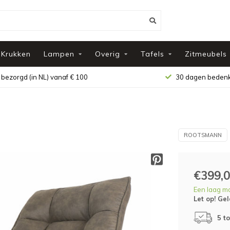
Krukken
Lampen
Overig
Tafels
Zitmeubels
 bezorgd (in NL) vanaf € 100
30 dagen bedenk
ROOTSMANN
€399,
Een laag m
Let op! Gel
5 t