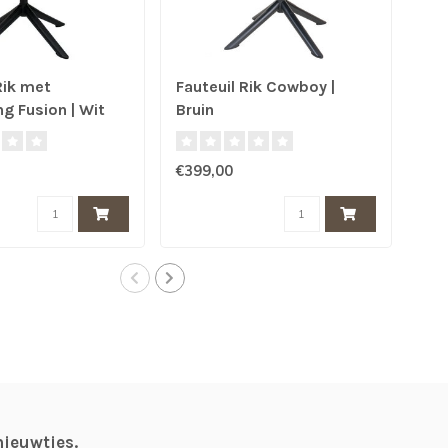
Rik met
Fauteuil Rik Cowboy |
Fau
g Fusion | Wit
Bruin
€399,00
€59
nieuwtjes.