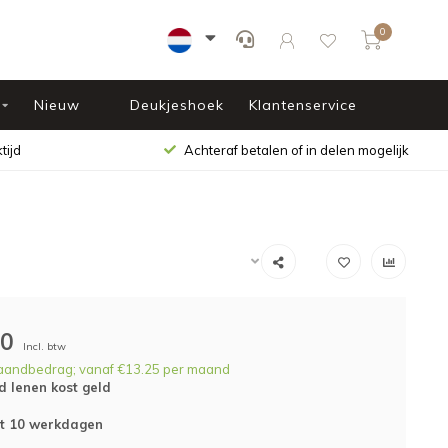
0
Nieuw
Deukjeshoek
Klantenservice
tijd
Achteraf betalen of in delen mogelijk
00
Incl. btw
aandbedrag; vanaf €13.25 per maand
d lenen kost geld
ot 10 werkdagen