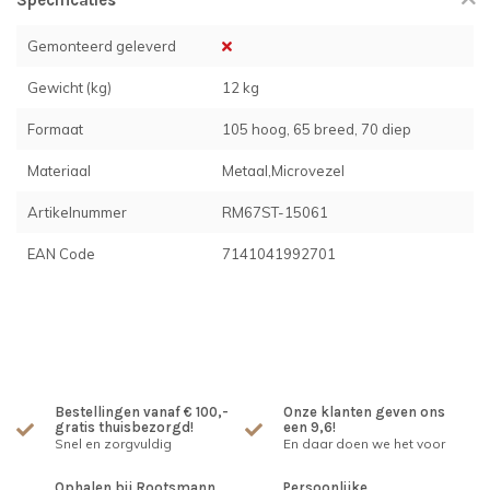
Specificaties
Gemonteerd geleverd
Gewicht (kg)
12 kg
Formaat
105 hoog, 65 breed, 70 diep
Materiaal
Metaal,Microvezel
Artikelnummer
RM67ST-15061
EAN Code
7141041992701
Bestellingen vanaf € 100,-
Onze klanten geven ons
gratis thuisbezorgd!
een 9,6!
Snel en zorgvuldig
En daar doen we het voor
Ophalen bij Rootsmann
Persoonlijke