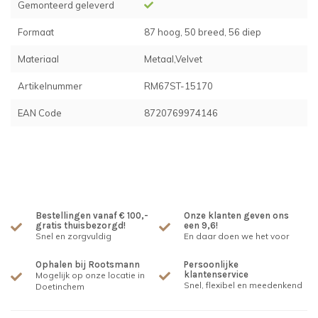
Gemonteerd geleverd
Formaat
87 hoog, 50 breed, 56 diep
Materiaal
Metaal,Velvet
Artikelnummer
RM67ST-15170
EAN Code
8720769974146
Bestellingen vanaf € 100,-
Onze klanten geven ons
gratis thuisbezorgd!
een 9,6!
Snel en zorgvuldig
En daar doen we het voor
Ophalen bij Rootsmann
Persoonlijke
klantenservice
Mogelijk op onze locatie in
Snel, flexibel en meedenkend
Doetinchem