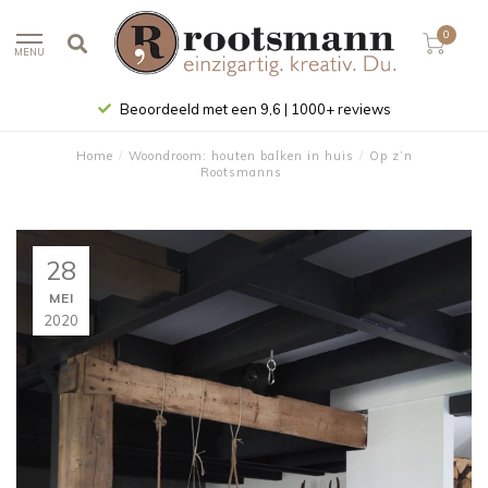
0
MENU
Beoordeeld met een 9,6 | 1000+ reviews
Home
/
Woondroom: houten balken in huis
/
Op z’n
Rootsmanns
28
MEI
2020