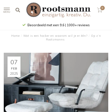
0
MENU
Beoordeeld met een 9,6 | 1000+ reviews
Home
/
Wat is een hocker en waarom wil je er één?
/
Op z’n
Rootsmanns
07
FEB
2025