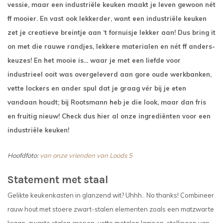
vessie, maar een industriële keuken maakt je leven gewoon nét
ff mooier. En vast ook lekkerder, want een industriële keuken
zet je creatieve breintje aan ‘t fornuisje lekker aan! Dus bring it
on met die rauwe randjes, lekkere materialen en nét ff anders-
keuzes! En het mooie is... waar je met een liefde voor
industrieel ooit was overgeleverd aan gore oude werkbanken,
vette lockers en ander spul dat je graag vér bij je eten
vandaan houdt; bij Rootsmann heb je die look, maar dan fris
en fruitig nieuw! Check dus hier al onze ingrediënten voor een
industriële keuken!
Hoofdfoto:
van onze vrienden van Loods 5
Statement met staal
Gelikte keukenkasten in glanzend wit? Uhhh.. No thanks! Combineer
rauw hout met stoere zwart-stalen elementen zoals een matzwarte
kraan, zwarte stalen grepen, vette metalen lampen, stellingen van