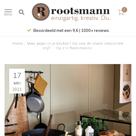
0
MENU
Beoordeeld met een 9,6 | 1000+ reviews
Home
/
Meer peper in je keuken? Ga voor de stoere industriële
stijl!
/
Op z’n Rootsmanns
17
MEI
2021