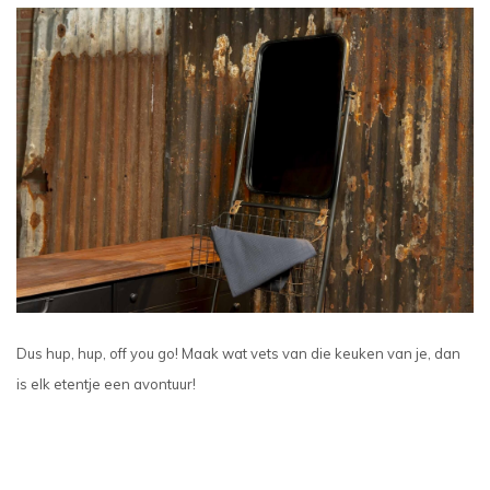
Dus hup, hup, off you go! Maak wat vets van die keuken van je, dan
is elk etentje een avontuur!