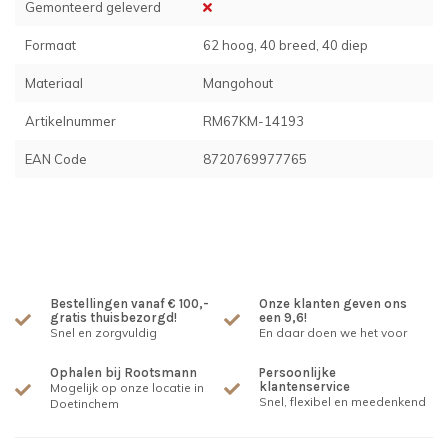
Gemonteerd geleverd
Formaat
62 hoog, 40 breed, 40 diep
Materiaal
Mangohout
Artikelnummer
RM67KM-14193
EAN Code
8720769977765
Bestellingen vanaf € 100,-
Onze klanten geven ons
gratis thuisbezorgd!
een 9,6!
Snel en zorgvuldig
En daar doen we het voor
Ophalen bij Rootsmann
Persoonlijke
klantenservice
Mogelijk op onze locatie in
Snel, flexibel en meedenkend
Doetinchem