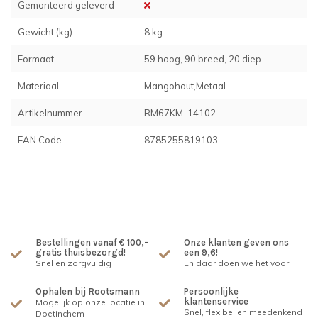
Gemonteerd geleverd
Gewicht (kg)
8 kg
Formaat
59 hoog, 90 breed, 20 diep
Materiaal
Mangohout,Metaal
Artikelnummer
RM67KM-14102
EAN Code
8785255819103
Bestellingen vanaf € 100,-
Onze klanten geven ons
gratis thuisbezorgd!
een 9,6!
Snel en zorgvuldig
En daar doen we het voor
Ophalen bij Rootsmann
Persoonlijke
klantenservice
Mogelijk op onze locatie in
Snel, flexibel en meedenkend
Doetinchem