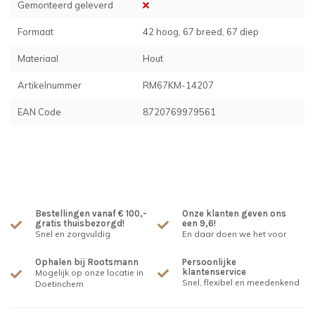
Gemonteerd geleverd
Formaat
42 hoog, 67 breed, 67 diep
Materiaal
Hout
Artikelnummer
RM67KM-14207
EAN Code
8720769979561
Bestellingen vanaf € 100,-
Onze klanten geven ons
gratis thuisbezorgd!
een 9,6!
Snel en zorgvuldig
En daar doen we het voor
Ophalen bij Rootsmann
Persoonlijke
klantenservice
Mogelijk op onze locatie in
Snel, flexibel en meedenkend
Doetinchem