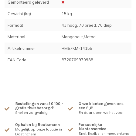
Gemonteerd geleverd
Gewicht (kg)
15 kg
Formaat
43 hoog, 70 breed, 70 diep
Materiaal
Mangohout,Metaal
Artikelnummer
RM67KM-14155
EAN Code
8720769970988
Bestellingen vanaf € 100,-
Onze klanten geven ons
gratis thuisbezorgd!
een 9,6!
Snel en zorgvuldig
En daar doen we het voor
Ophalen bij Rootsmann
Persoonlijke
klantenservice
Mogelijk op onze locatie in
Snel, flexibel en meedenkend
Doetinchem