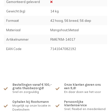
Gemonteerd geleverd
Gewicht (kg)
14 kg
Formaat
42 hoog, 56 breed, 56 diep
Materiaal
Mangohout,Metaal
Artikelnummer
RM67KM-14017
EAN Code
7141047082192
Bestellingen vanaf € 100,-
Onze klanten geven ons
gratis thuisbezorgd!
een 9,6!
Snel en zorgvuldig
En daar doen we het voor
Ophalen bij Rootsmann
Persoonlijke
klantenservice
Mogelijk op onze locatie in
Snel, flexibel en meedenkend
Doetinchem