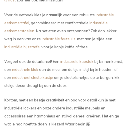
tv kast
zou hier ook niet misstaan!
Voor de eethoek kies je natuurlijk voor een robuuste
industriële
eetkamertafel
, gecombineerd met comfortabele
industriële
eetkamerstoelen
. Na het eten even ontspannen? Zak dan lekker
weg in een van onze
industriële fauteuils
, met aan je zijde een
industriële bijzettafel
voor je kopje koffie of thee.
Vergeet ook de details niet! Een
industriële kapstok
bij binnenkomst,
een
industriële klok
aan de muur om de tijd in stijl bij te houden, of
een
industrieel sleutelkastje
om je sleutels netjes op te bergen. Elk
stukje decor draagt bij aan de sfeer.
Kortom, met een beetje creativiteit en oog voor detail kun je met
industriële lockers en onze andere industriële meubels en
accessoires een harmonieus en stijlvol geheel creëren. Het enige
wat je nog hoeft te doen is kiezen! Waar begin jij?