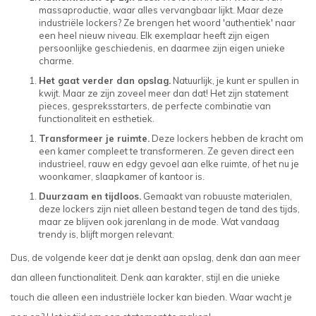
massaproductie, waar alles vervangbaar lijkt. Maar deze
industriële lockers? Ze brengen het woord 'authentiek' naar
een heel nieuw niveau. Elk exemplaar heeft zijn eigen
persoonlijke geschiedenis, en daarmee zijn eigen unieke
charme.
Het gaat verder dan opslag.
Natuurlijk, je kunt er spullen in
kwijt. Maar ze zijn zoveel meer dan dat! Het zijn statement
pieces, gespreksstarters, de perfecte combinatie van
functionaliteit en esthetiek.
Transformeer je ruimte.
Deze lockers hebben de kracht om
een kamer compleet te transformeren. Ze geven direct een
industrieel, rauw en edgy gevoel aan elke ruimte, of het nu je
woonkamer, slaapkamer of kantoor is.
Duurzaam en tijdloos.
Gemaakt van robuuste materialen,
deze lockers zijn niet alleen bestand tegen de tand des tijds,
maar ze blijven ook jarenlang in de mode. Wat vandaag
trendy is, blijft morgen relevant.
Dus, de volgende keer dat je denkt aan opslag, denk dan aan meer
dan alleen functionaliteit. Denk aan karakter, stijl en die unieke
touch die alleen een industriële locker kan bieden. Waar wacht je