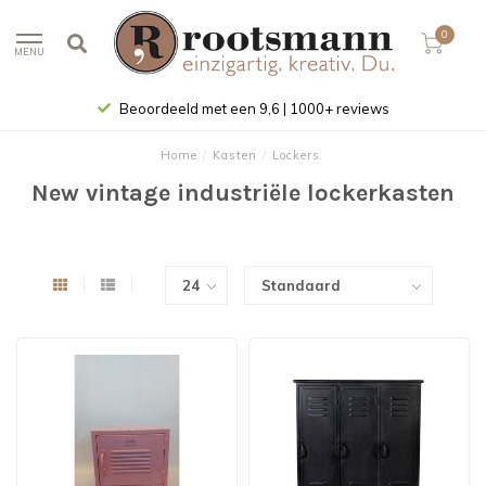
0
MENU
Gratis bezorgd (in NL) vanaf € 100
Home
/
Kasten
/
Lockers
New vintage industriële lockerkasten